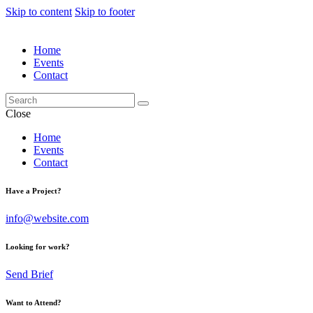
Skip to content
Skip to footer
Home
Events
Contact
Close
Home
Events
Contact
Have a Project?
info@website.com
Looking for work?
Send Brief
Want to Attend?