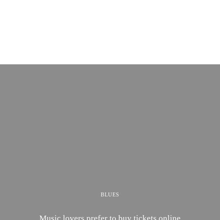
BLUES
Music lovers prefer to buy tickets online