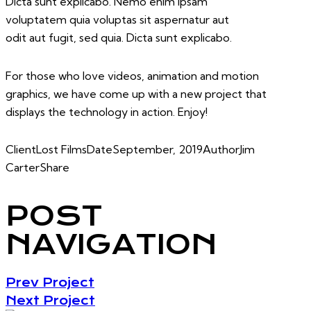
Dicta sunt explicabo. Nemo enim ipsam
voluptatem quia voluptas sit aspernatur aut
odit aut fugit, sed quia. Dicta sunt explicabo.
For those who love videos, animation and motion
graphics, we have come up with a new project that
displays the technology in action. Enjoy!
Client
Lost Films
Date
September, 2019
Author
Jim
Carter
Share
POST
NAVIGATION
Prev Project
Next Project