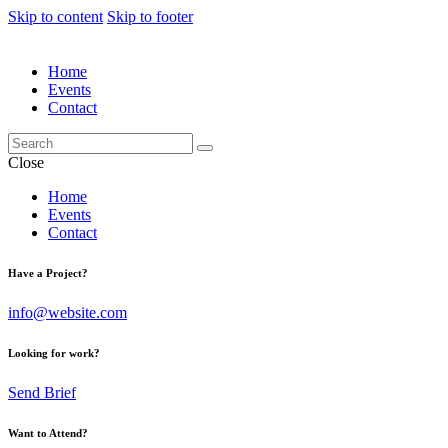
Skip to content
Skip to footer
Home
Events
Contact
Close
Home
Events
Contact
Have a Project?
info@website.com
Looking for work?
Send Brief
Want to Attend?