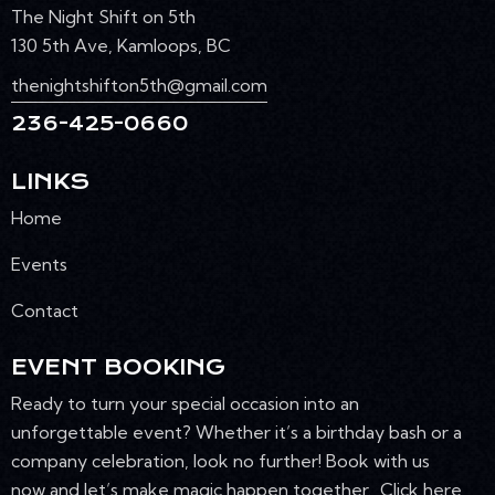
The Night Shift on 5th
130 5th Ave, Kamloops, BC
thenightshifton5th@gmail.com
236-425-0660
LINKS
Home
Events
Contact
EVENT BOOKING
Ready to turn your special occasion into an
unforgettable event? Whether it’s a birthday bash or a
company celebration, look no further! Book with us
now and let’s make magic happen together. Click here